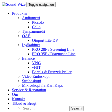
Toggle navigation
Produkter
Audiometri
Piccolo
Cello
Tympanometri
OAE
Otoport Lite DP
Lydkabiner
PRO 28F / Screening Line
PRO 35F / Diagnostic Line
Balance
VNG
vHIT
Bartels & Frenzels briller
Video Endoskopi
Stroboskopi
Mikroskopi fra Karl Kaps
Service & Reparation
Om
Kontakt
Tilbud & Brugt